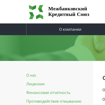
Межбанковский
Кредитный Союз
О компании
О нас
Лицензии
О
Финансовая отчетность
О
Противодействие отмыванию