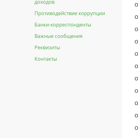
доходов
О
Противодействие коррупции
О
Банки-корреспонденты
О
Важные сообщения
О
Реквизиты
О
Контакты
О
О
О
О
О
О